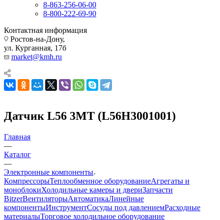
8-863-256-06-00
8-800-222-69-90
Контактная информация
Ростов-на-Дону,
ул. Курганная, 17б
market@kmh.ru
Датчик L56 3МТ (L56H3001001)
Главная
—
Каталог
—
Электронные компоненты
Компрессоры
Теплообменное оборудование
Агрегаты и
моноблоки
Холодильные камеры и двери
Запчасти
Bitzer
Вентиляторы
Автоматика
Линейные
компоненты
Инструмент
Сосуды под давлением
Расходные
материалы
Торговое холодильное оборудование