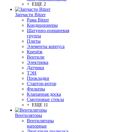
+ ЕЩЕ 2
Запчасти Bitzer
Рама Bitzer
Кондиционеры
Шатунно-поршневая
группа
Плиты
Элементы корпуса
Крепёж
Вентили
Электрика
Датчики
ТЭН
Прокладки
Стартор-ротор
Фильтры
Клапанная доска
Смотровые стекла
+ ЕЩЕ 11
Вентиляторы
Вентиляторы
напорные
Двигатели пылесоса