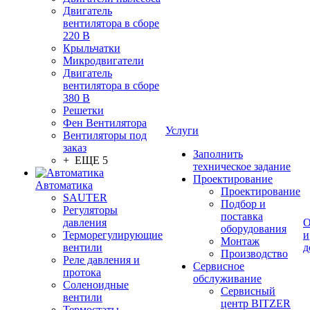
Двигатель
вентилятора в сборе
220 В
Крыльчатки
Микродвигатели
Двигатель
вентилятора в сборе
380 В
Решетки
Фен Вентилятора
Услуги
Вентиляторы под
заказ
Заполнить
+ ЕЩЕ 5
техническое задание
Проектирование
Автоматика
Проектирование
SAUTER
Подбор и
Регуляторы
поставка
давления
О
оборудования
Терморегулирующие
и
Монтаж
вентили
д
Производство
Реле давления и
Сервисное
протока
обслуживание
Соленоидные
Сервисный
вентили
центр BITZER
Термостаты