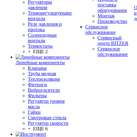
Регуляторы
поставка
давления
О
оборудования
Терморегулирующие
и
Монтаж
вентили
д
Производство
Реле давления и
Сервисное
протока
обслуживание
Соленоидные
Сервисный
вентили
центр BITZER
Термостаты
Сервисное
+ ЕЩЕ 2
обслуживание
Линейные компоненты
Клапаны
Труба медная
Теплоизоляция
Фитинги
Виброгасители
Фильтры
Регулятор уровня
масла
Гайки
Смотровые стекла
Регулятор скорости
+ ЕЩЕ 6