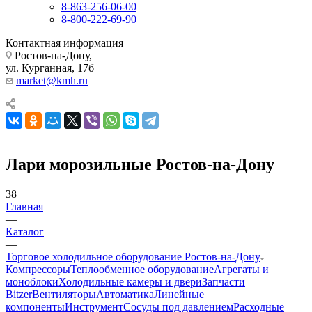
8-863-256-06-00
8-800-222-69-90
Контактная информация
Ростов-на-Дону,
ул. Курганная, 17б
market@kmh.ru
Лари морозильные Ростов-на-Дону
38
Главная
—
Каталог
—
Торговое холодильное оборудование Ростов-на-Дону
Компрессоры
Теплообменное оборудование
Агрегаты и
моноблоки
Холодильные камеры и двери
Запчасти
Bitzer
Вентиляторы
Автоматика
Линейные
компоненты
Инструмент
Сосуды под давлением
Расходные