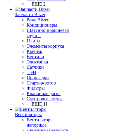
+ ЕЩЕ 2
Запчасти Bitzer
Рама Bitzer
Кондиционеры
Шатунно-поршневая
группа
Плиты
Элементы корпуса
Крепёж
Вентили
Электрика
Датчики
ТЭН
Прокладки
Стартор-ротор
Фильтры
Клапанная доска
Смотровые стекла
+ ЕЩЕ 11
Вентиляторы
Вентиляторы
напорные
Двигатели пылесоса