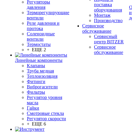
Регуляторы
поставка
давления
О
оборудования
Терморегулирующие
и
Монтаж
вентили
д
Производство
Реле давления и
Сервисное
протока
обслуживание
Соленоидные
Сервисный
вентили
центр BITZER
Термостаты
Сервисное
+ ЕЩЕ 2
обслуживание
Линейные компоненты
Клапаны
Труба медная
Теплоизоляция
Фитинги
Виброгасители
Фильтры
Регулятор уровня
масла
Гайки
Смотровые стекла
Регулятор скорости
+ ЕЩЕ 6