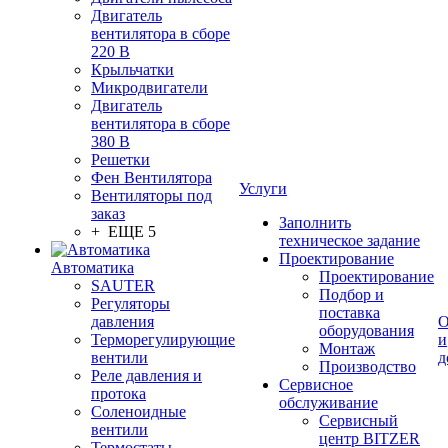
Двигатель
вентилятора в сборе
220 В
Крыльчатки
Микродвигатели
Двигатель
вентилятора в сборе
380 В
Решетки
Фен Вентилятора
Услуги
Вентиляторы под
заказ
Заполнить
+ ЕЩЕ 5
техническое задание
Проектирование
Автоматика
Проектирование
SAUTER
Подбор и
Регуляторы
поставка
давления
О
оборудования
Терморегулирующие
и
Монтаж
вентили
д
Производство
Реле давления и
Сервисное
протока
обслуживание
Соленоидные
Сервисный
вентили
центр BITZER
Термостаты