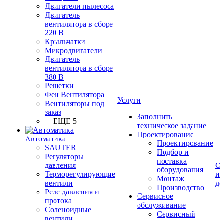
Двигатели пылесоса
Двигатель
вентилятора в сборе
220 В
Крыльчатки
Микродвигатели
Двигатель
вентилятора в сборе
380 В
Решетки
Фен Вентилятора
Услуги
Вентиляторы под
заказ
Заполнить
+ ЕЩЕ 5
техническое задание
Проектирование
Автоматика
Проектирование
SAUTER
Подбор и
Регуляторы
поставка
давления
О
оборудования
Терморегулирующие
и
Монтаж
вентили
д
Производство
Реле давления и
Сервисное
протока
обслуживание
Соленоидные
Сервисный
вентили