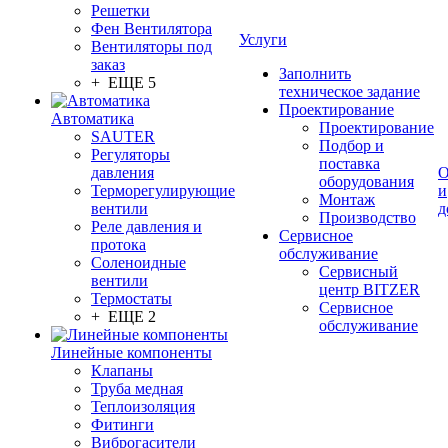
Решетки
Фен Вентилятора
Услуги
Вентиляторы под
заказ
Заполнить
+ ЕЩЕ 5
техническое задание
Проектирование
Автоматика
Проектирование
SAUTER
Подбор и
Регуляторы
поставка
давления
О
оборудования
Терморегулирующие
и
Монтаж
вентили
д
Производство
Реле давления и
Сервисное
протока
обслуживание
Соленоидные
Сервисный
вентили
центр BITZER
Термостаты
Сервисное
+ ЕЩЕ 2
обслуживание
Линейные компоненты
Клапаны
Труба медная
Теплоизоляция
Фитинги
Виброгасители