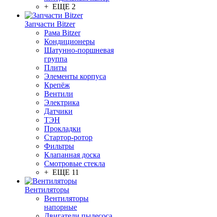
+ ЕЩЕ 2
Запчасти Bitzer
Рама Bitzer
Кондиционеры
Шатунно-поршневая
группа
Плиты
Элементы корпуса
Крепёж
Вентили
Электрика
Датчики
ТЭН
Прокладки
Стартор-ротор
Фильтры
Клапанная доска
Смотровые стекла
+ ЕЩЕ 11
Вентиляторы
Вентиляторы
напорные
Двигатели пылесоса