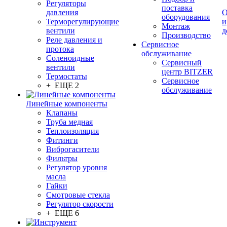
Регуляторы
поставка
давления
О
оборудования
Терморегулирующие
и
Монтаж
вентили
д
Производство
Реле давления и
Сервисное
протока
обслуживание
Соленоидные
Сервисный
вентили
центр BITZER
Термостаты
Сервисное
+ ЕЩЕ 2
обслуживание
Линейные компоненты
Клапаны
Труба медная
Теплоизоляция
Фитинги
Виброгасители
Фильтры
Регулятор уровня
масла
Гайки
Смотровые стекла
Регулятор скорости
+ ЕЩЕ 6