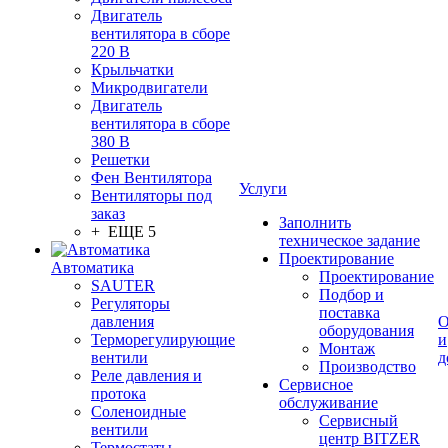
Двигатель
вентилятора в сборе
220 В
Крыльчатки
Микродвигатели
Двигатель
вентилятора в сборе
380 В
Решетки
Фен Вентилятора
Услуги
Вентиляторы под
заказ
Заполнить
+ ЕЩЕ 5
техническое задание
Проектирование
Автоматика
Проектирование
SAUTER
Подбор и
Регуляторы
поставка
давления
О
оборудования
Терморегулирующие
и
Монтаж
вентили
д
Производство
Реле давления и
Сервисное
протока
обслуживание
Соленоидные
Сервисный
вентили
центр BITZER
Термостаты