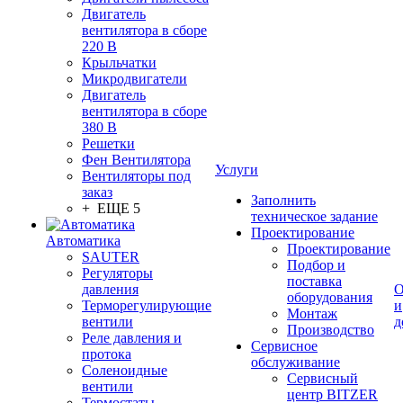
Двигатель
вентилятора в сборе
220 В
Крыльчатки
Микродвигатели
Двигатель
вентилятора в сборе
380 В
Решетки
Фен Вентилятора
Услуги
Вентиляторы под
заказ
Заполнить
+ ЕЩЕ 5
техническое задание
Проектирование
Автоматика
Проектирование
SAUTER
Подбор и
Регуляторы
поставка
давления
О
оборудования
Терморегулирующие
и
Монтаж
вентили
д
Производство
Реле давления и
Сервисное
протока
обслуживание
Соленоидные
Сервисный
вентили
центр BITZER
Термостаты