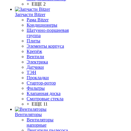
+ ЕЩЕ 2
Запчасти Bitzer
Рама Bitzer
Кондиционеры
Шатунно-поршневая
группа
Плиты
Элементы корпуса
Крепёж
Вентили
Электрика
Датчики
ТЭН
Прокладки
Стартор-ротор
Фильтры
Клапанная доска
Смотровые стекла
+ ЕЩЕ 11
Вентиляторы
Вентиляторы
напорные
Двигатели пылесоса