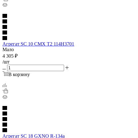
Агрегат SC 10 CMX T2 114H3701
Мало
4 305
₽
/шт
В корзину
Агрегат SC 18 GXNO R-134a