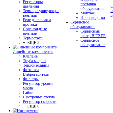
Регуляторы
поставка
давления
О
оборудования
Терморегулирующие
и
Монтаж
вентили
д
Производство
Реле давления и
Сервисное
протока
обслуживание
Соленоидные
Сервисный
вентили
центр BITZER
Термостаты
Сервисное
+ ЕЩЕ 2
обслуживание
Линейные компоненты
Клапаны
Труба медная
Теплоизоляция
Фитинги
Виброгасители
Фильтры
Регулятор уровня
масла
Гайки
Смотровые стекла
Регулятор скорости
+ ЕЩЕ 6