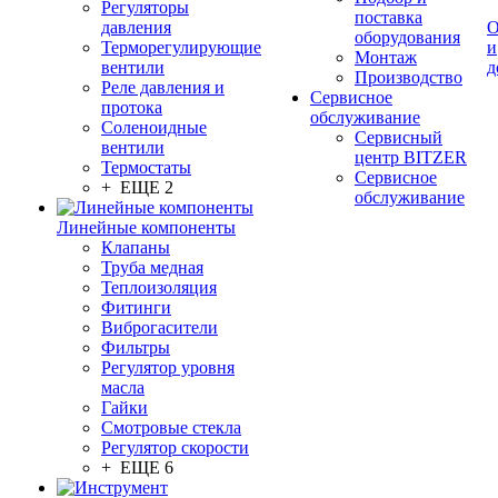
Регуляторы
поставка
давления
О
оборудования
Терморегулирующие
и
Монтаж
вентили
д
Производство
Реле давления и
Сервисное
протока
обслуживание
Соленоидные
Сервисный
вентили
центр BITZER
Термостаты
Сервисное
+ ЕЩЕ 2
обслуживание
Линейные компоненты
Клапаны
Труба медная
Теплоизоляция
Фитинги
Виброгасители
Фильтры
Регулятор уровня
масла
Гайки
Смотровые стекла
Регулятор скорости
+ ЕЩЕ 6