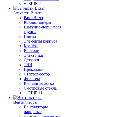
+ ЕЩЕ 2
Запчасти Bitzer
Рама Bitzer
Кондиционеры
Шатунно-поршневая
группа
Плиты
Элементы корпуса
Крепёж
Вентили
Электрика
Датчики
ТЭН
Прокладки
Стартор-ротор
Фильтры
Клапанная доска
Смотровые стекла
+ ЕЩЕ 11
Вентиляторы
Вентиляторы
напорные
Двигатели пылесоса