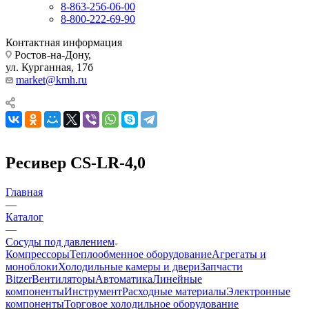
8-863-256-06-00
8-800-222-69-90
Контактная информация
Ростов-на-Дону,
ул. Курганная, 17б
market@kmh.ru
Ресивер CS-LR-4,0
Главная
—
Каталог
—
Сосуды под давлением
Компрессоры
Теплообменное оборудование
Агрегаты и
моноблоки
Холодильные камеры и двери
Запчасти
Bitzer
Вентиляторы
Автоматика
Линейные
компоненты
Инструмент
Расходные материалы
Электронные
компоненты
Торговое холодильное оборудование