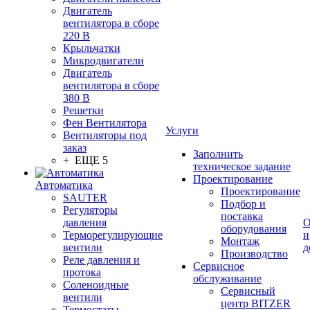
Двигатель
вентилятора в сборе
220 В
Крыльчатки
Микродвигатели
Двигатель
вентилятора в сборе
380 В
Решетки
Фен Вентилятора
Услуги
Вентиляторы под
заказ
Заполнить
+ ЕЩЕ 5
техническое задание
Проектирование
Автоматика
Проектирование
SAUTER
Подбор и
Регуляторы
поставка
давления
О
оборудования
Терморегулирующие
и
Монтаж
вентили
д
Производство
Реле давления и
Сервисное
протока
обслуживание
Соленоидные
Сервисный
вентили
центр BITZER
Термостаты