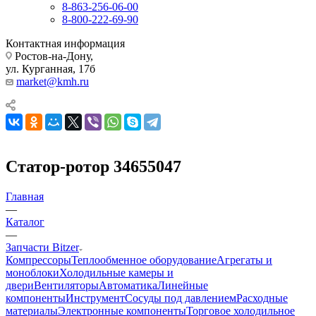
8-863-256-06-00
8-800-222-69-90
Контактная информация
Ростов-на-Дону,
ул. Курганная, 17б
market@kmh.ru
Статор-ротор 34655047
Главная
—
Каталог
—
Запчасти Bitzer
Компрессоры
Теплообменное оборудование
Агрегаты и
моноблоки
Холодильные камеры и
двери
Вентиляторы
Автоматика
Линейные
компоненты
Инструмент
Сосуды под давлением
Расходные
материалы
Электронные компоненты
Торговое холодильное