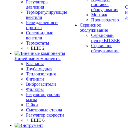
Регуляторы
поставка
давления
О
оборудования
Терморегулирующие
и
Монтаж
вентили
д
Производство
Реле давления и
Сервисное
протока
обслуживание
Соленоидные
Сервисный
вентили
центр BITZER
Термостаты
Сервисное
+ ЕЩЕ 2
обслуживание
Линейные компоненты
Клапаны
Труба медная
Теплоизоляция
Фитинги
Виброгасители
Фильтры
Регулятор уровня
масла
Гайки
Смотровые стекла
Регулятор скорости
+ ЕЩЕ 6