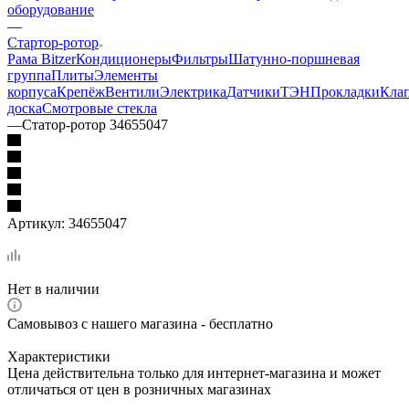
оборудование
—
Стартор-ротор
Рама Bitzer
Кондиционеры
Фильтры
Шатунно-поршневая
группа
Плиты
Элементы
корпуса
Крепёж
Вентили
Электрика
Датчики
ТЭН
Прокладки
Кла
доска
Смотровые стекла
—
Статор-ротор 34655047
Артикул:
34655047
Нет в наличии
Самовывоз с нашего магазина - бесплатно
Характеристики
Цена действительна только для интернет-магазина и может
отличаться от цен в розничных магазинах