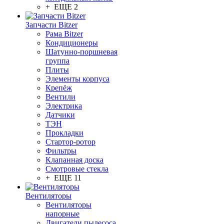
+ ЕЩЕ 2
Запчасти Bitzer
Рама Bitzer
Кондиционеры
Шатунно-поршневая
группа
Плиты
Элементы корпуса
Крепёж
Вентили
Электрика
Датчики
ТЭН
Прокладки
Стартор-ротор
Фильтры
Клапанная доска
Смотровые стекла
+ ЕЩЕ 11
Вентиляторы
Вентиляторы
напорные
Двигатели пылесоса