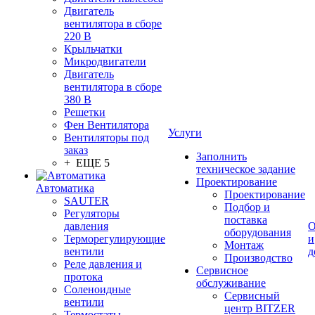
Двигатель
вентилятора в сборе
220 В
Крыльчатки
Микродвигатели
Двигатель
вентилятора в сборе
380 В
Решетки
Фен Вентилятора
Услуги
Вентиляторы под
заказ
Заполнить
+ ЕЩЕ 5
техническое задание
Проектирование
Автоматика
Проектирование
SAUTER
Подбор и
Регуляторы
поставка
давления
О
оборудования
Терморегулирующие
и
Монтаж
вентили
д
Производство
Реле давления и
Сервисное
протока
обслуживание
Соленоидные
Сервисный
вентили
центр BITZER
Термостаты