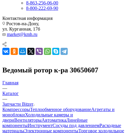
8-863-256-06-00
8-800-222-69-90
Контактная информация
Ростов-на-Дону,
ул. Курганная, 17б
market@kmh.ru
Ведомый ротор к-ра 30650607
Главная
—
Каталог
—
Запчасти Bitzer
Компрессоры
Теплообменное оборудование
Агрегаты и
моноблоки
Холодильные камеры и
двери
Вентиляторы
Автоматика
Линейные
компоненты
Инструмент
Сосуды под давлением
Расходные
материалы
Электронные компоненты
Торговое холодильное