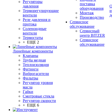
Регуляторы
поставка
давления
О
оборудования
Терморегулирующие
и
Монтаж
вентили
д
Производство
Реле давления и
Сервисное
протока
обслуживание
Соленоидные
Сервисный
вентили
центр BITZER
Термостаты
Сервисное
+ ЕЩЕ 2
обслуживание
Линейные компоненты
Клапаны
Труба медная
Теплоизоляция
Фитинги
Виброгасители
Фильтры
Регулятор уровня
масла
Гайки
Смотровые стекла
Регулятор скорости
+ ЕЩЕ 6