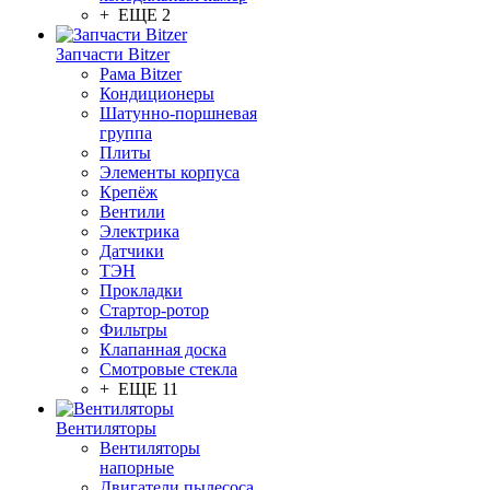
+ ЕЩЕ 2
Запчасти Bitzer
Рама Bitzer
Кондиционеры
Шатунно-поршневая
группа
Плиты
Элементы корпуса
Крепёж
Вентили
Электрика
Датчики
ТЭН
Прокладки
Стартор-ротор
Фильтры
Клапанная доска
Смотровые стекла
+ ЕЩЕ 11
Вентиляторы
Вентиляторы
напорные
Двигатели пылесоса