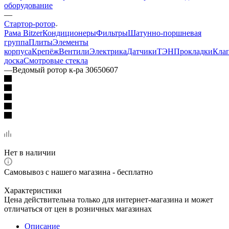
оборудование
—
Стартор-ротор
Рама Bitzer
Кондиционеры
Фильтры
Шатунно-поршневая
группа
Плиты
Элементы
корпуса
Крепёж
Вентили
Электрика
Датчики
ТЭН
Прокладки
Кла
доска
Смотровые стекла
—
Ведомый ротор к-ра 30650607
Нет в наличии
Самовывоз с нашего магазина - бесплатно
Характеристики
Цена действительна только для интернет-магазина и может
отличаться от цен в розничных магазинах
Описание