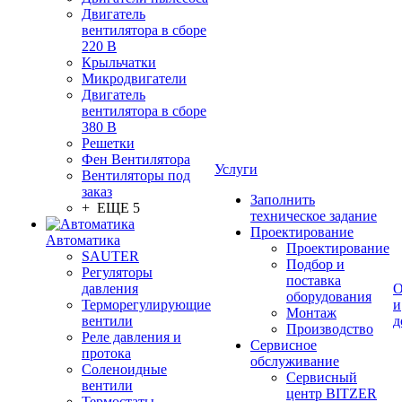
Двигатель
вентилятора в сборе
220 В
Крыльчатки
Микродвигатели
Двигатель
вентилятора в сборе
380 В
Решетки
Фен Вентилятора
Услуги
Вентиляторы под
заказ
Заполнить
+ ЕЩЕ 5
техническое задание
Проектирование
Автоматика
Проектирование
SAUTER
Подбор и
Регуляторы
поставка
давления
О
оборудования
Терморегулирующие
и
Монтаж
вентили
д
Производство
Реле давления и
Сервисное
протока
обслуживание
Соленоидные
Сервисный
вентили
центр BITZER
Термостаты