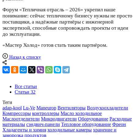
Форум «Тепличная отрасль – 2026» укрепил наше
понимание: сейчас тепличному бизнесу нужны не просто
поставщики, а надёжные партнёры с инженерной
экспертизой, способные сопровождать проекты от идеи
до эксплуатации.
«Мастер Холод» готов стать таким партнёром.
Назад к списку
Все статьи
Статьи
32
Теги
adap-kool
Lu-Ve
Maneurop
Вентиляторы
Воздухоохладители
Компрессоры
контроллеры
Масло холодильное
Маслоотделители
Микродвигатели
Оборудование
Расходные
материалы
сэндвич-панели
Тепловое оборудование
Фреон
Хладагенты и химия
холодильные камеры
хранение и
заморозка продуктов