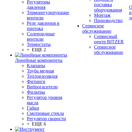
Регуляторы
поставка
давления
О
оборудования
Терморегулирующие
и
Монтаж
вентили
д
Производство
Реле давления и
Сервисное
протока
обслуживание
Соленоидные
Сервисный
вентили
центр BITZER
Термостаты
Сервисное
+ ЕЩЕ 2
обслуживание
Линейные компоненты
Клапаны
Труба медная
Теплоизоляция
Фитинги
Виброгасители
Фильтры
Регулятор уровня
масла
Гайки
Смотровые стекла
Регулятор скорости
+ ЕЩЕ 6