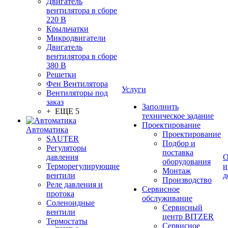
Двигатель
вентилятора в сборе
220 В
Крыльчатки
Микродвигатели
Двигатель
вентилятора в сборе
380 В
Решетки
Фен Вентилятора
Услуги
Вентиляторы под
заказ
Заполнить
+ ЕЩЕ 5
техническое задание
Проектирование
Автоматика
Проектирование
SAUTER
Подбор и
Регуляторы
поставка
давления
О
оборудования
Терморегулирующие
и
Монтаж
вентили
д
Производство
Реле давления и
Сервисное
протока
обслуживание
Соленоидные
Сервисный
вентили
центр BITZER
Термостаты
Сервисное